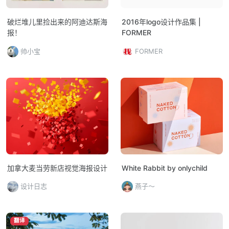
破烂堆儿里捡出来的阿迪达斯海
2016年logo设计作品集 |
报！
FORMER
帅小宝
FORMER
加拿大麦当劳新店视觉海报设计
White Rabbit by onlychild
设计日志
燕子～
翻译