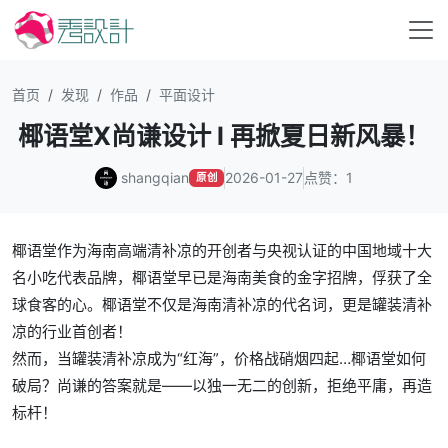
首页
发现
作品
平面设计
椰语堂X尚谦设计 l 再掀夏日新风暴！
shangqian
2026-01-27
点赞：1
原创
椰语堂作为海南高端清补凉的开创者与央视认证的中国地域十大
名小吃代表品牌，椰语堂早已是海南美食的金字招牌，俘获了全
球食客的心。椰语堂不仅是海南清补凉的代名词，更是罐装清补
凉的行业首创者！
然而，当罐装清补凉成为“红海”，价格战硝烟四起…椰语堂如何
破局？尚谦的答案就是——以独一无二的创新，拒绝平庸，再造
标杆！