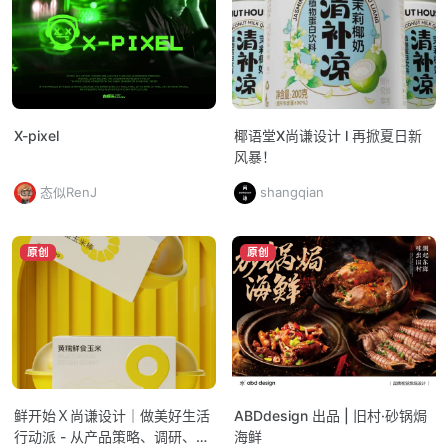
X-pixel
椰语堂X尚谦设计 l 再掀夏日新
风暴！
态似RenJ
shangqian
原创
原创
鲜开始Ｘ尚谦设计｜做美好生活
ABDdesign 出品 | 旧村·砂锅焗
行动派 - 从产品策略、调研、研
海鲜