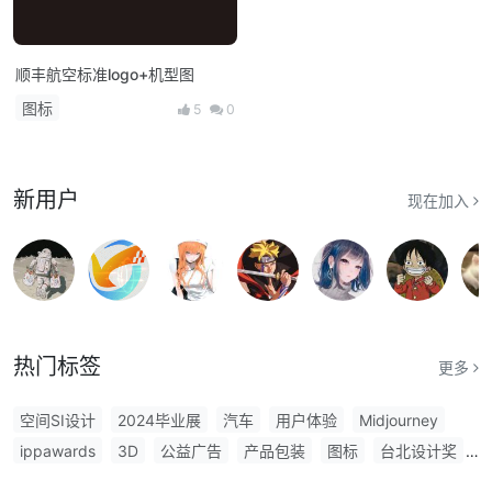
顺丰航空标准logo+机型图
图标
5
0
新用户
现在加入
热门标签
更多
空间SI设计
2024毕业展
汽车
用户体验
Midjourney
ippawards
3D
公益广告
产品包装
图标
台北设计奖
餐饮全案设计
标题字体
摄影大赛
字库
品牌LOGO