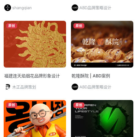
发、设计到执行一体化交付的品
shangqian
ABD品牌策略设计
牌全案CAS
原创
原创
福建连天焰烟花品牌形象设计
乾隆酥院 | ABD案例
木正品牌策划
ABD品牌策略设计
原创
原创