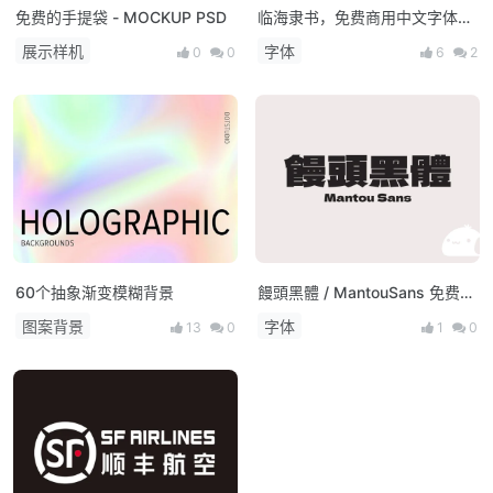
免费的手提袋 - MOCKUP PSD
临海隶书，免费商用中文字体下
载
展示样机
字体
0
0
6
2
60个抽象渐变模糊背景
饅頭黑體 / MantouSans 免费商
用繁体字体
图案背景
字体
13
0
1
0