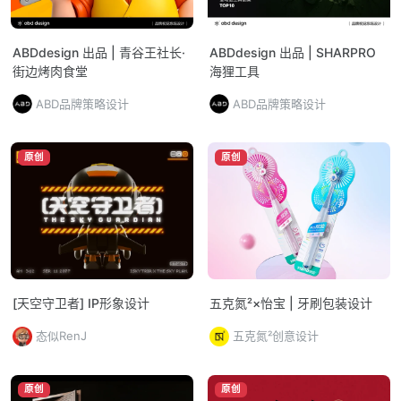
ABDdesign 出品 | 青谷王社长·
ABDdesign 出品 | SHARPRO
街边烤肉食堂
海狸工具
ABD品牌策略设计
ABD品牌策略设计
原创
原创
[天空守卫者] IP形象设计
五克氮²×怡宝 | 牙刷包装设计
态似RenJ
五克氮²创意设计
原创
原创