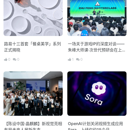
路易十三首套「餐桌美学」系列
一场关于游戏IP的深度对谈——
正式揭晓
朱峰大师课·次世代预研会在上海
举办
0
0
1
0
【陈设中国·晶麒麟】新视觉亮相
OpenAI计划关闭视频生成应用
布局未来人居新生态
Sora，上线仅约15个月