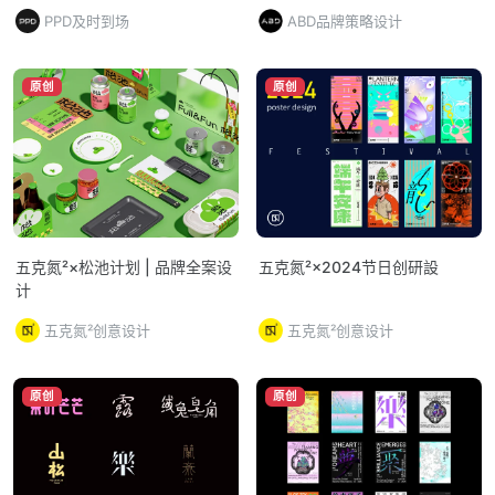
PPD及时到场
ABD品牌策略设计
原创
原创
五克氮²×松池计划 | 品牌全案设
五克氮²×2024节日创研設
计
五克氮²创意设计
五克氮²创意设计
原创
原创