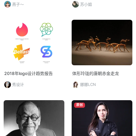
燕子～
苏小姐
2018年logo设计趋势报告
体形玲珑的唐朝赤金走龙
秀设计
娜娜LCN
原创