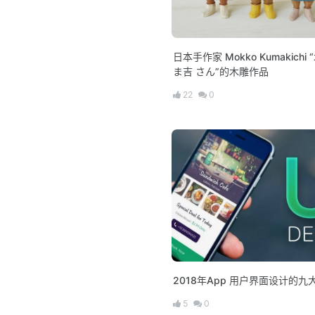
日本手作家 Mokko Kumakichi
ま吉 さん”的木雕作品
22
0
2018年App 用户界面设计的九
5
0