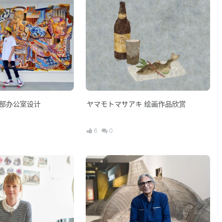
总部办公室设计
ヤマモトマサアキ 绘画作品欣赏
6
0