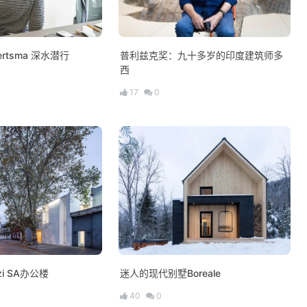
ndertsma 深水潜行
普利兹克奖：九十多岁的印度建筑师多
西
17
0
zi SA办公楼
迷人的现代别墅Boreale
40
0