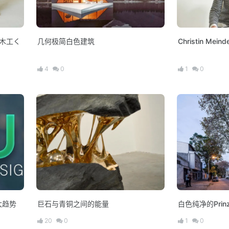
 “木工く
几何极简白色建筑
Christin Mei
4
0
1
0
大趋势
巨石与青铜之间的能量
白色纯净的Prin
20
0
1
0