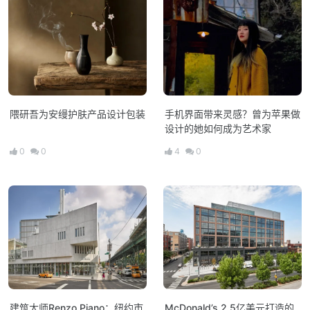
隈研吾为安缦护肤产品设计包装
手机界面带来灵感？曾为苹果做
设计的她如何成为艺术家
0
0
4
0
建筑大师Renzo Piano：纽约市
McDonald’s 2.5亿美元打造的