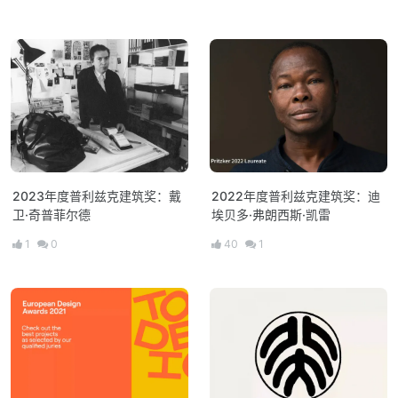
2023年度普利兹克建筑奖：戴
2022年度普利兹克建筑奖：迪
卫·奇普菲尔德
埃贝多·弗朗西斯·凯雷
1
0
40
1