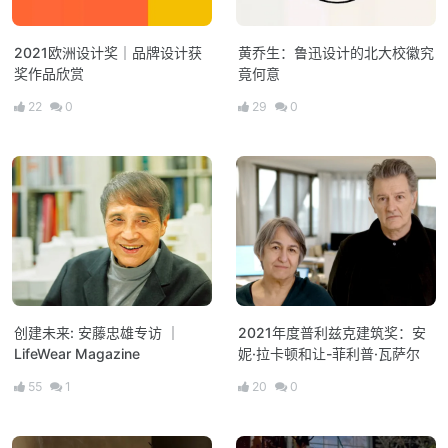
2021欧洲设计奖｜品牌设计获
黄乔生：鲁迅设计的北大校徽究
奖作品欣赏
竟何意
22
0
29
0
创建未来: 安藤忠雄专访 ｜
2021年度普利兹克建筑奖：安
LifeWear Magazine
妮·拉卡顿和让-菲利普·瓦萨尔
55
1
20
0