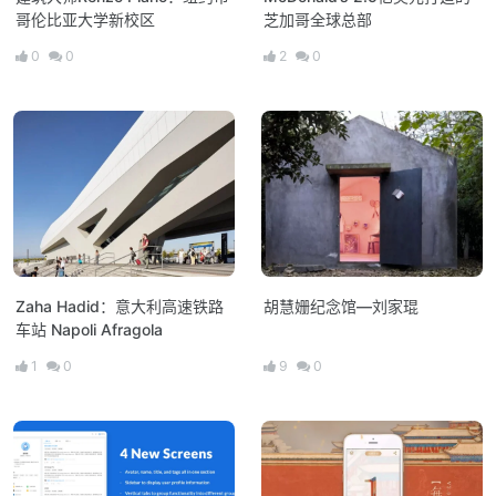
哥伦比亚大学新校区
芝加哥全球总部
0
0
2
0
Zaha Hadid：意大利高速铁路
胡慧姗纪念馆—刘家琨
车站 Napoli Afragola
1
0
9
0