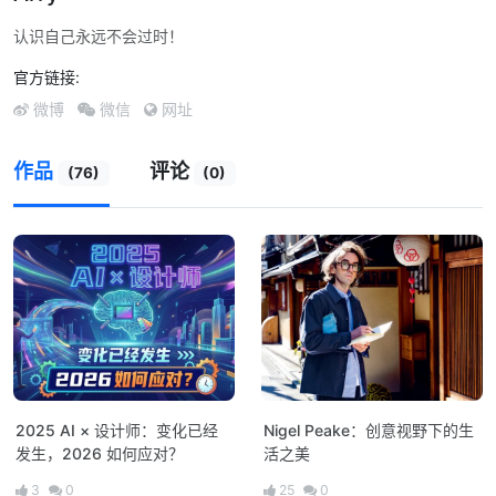
认识自己永远不会过时！
官方链接:
微博
微信
网址
作品
评论
(76)
(0)
2025 AI × 设计师：变化已经
Nigel Peake：创意视野下的生
发生，2026 如何应对？
活之美
3
0
25
0