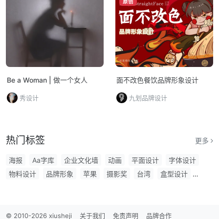
原创
Be a Woman | 做一个女人
面不改色餐饮品牌形象设计
秀设计
九划品牌设计
热门标签
更多
海报
Aa字库
企业文化墙
动画
平面设计
字体设计
物料设计
品牌形象
苹果
摄影奖
台湾
盒型设计
发布会
音乐节
优衣库
中国风
ios
新年
万圣节
插画大赛
设计周
春节素材
东京
中国美术学院
文创设计大赛
商用中文字体
文创
Midjourney
书法字体
© 2010-2026 xiusheji
关于我们
免责声明
品牌合作