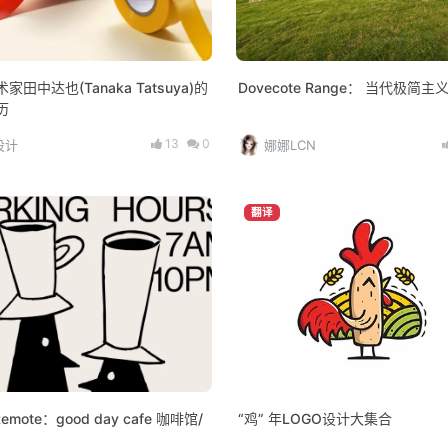
家田中达也(Tanaka Tatsuya)的
Dovecote Range： 当代极简主
历
13
0
设计
娜娜LCN
翻译
 Remote：good day cafe 咖啡馆/
“鸡” 年LOGO设计大集合