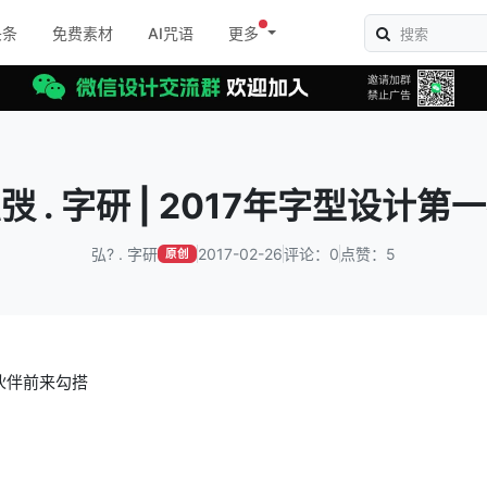
头条
免费素材
AI咒语
更多
弢 . 字研 | 2017年字型设计第
弘? . 字研
2017-02-26
评论：0
点赞：5
原创
小伙伴前来勾搭