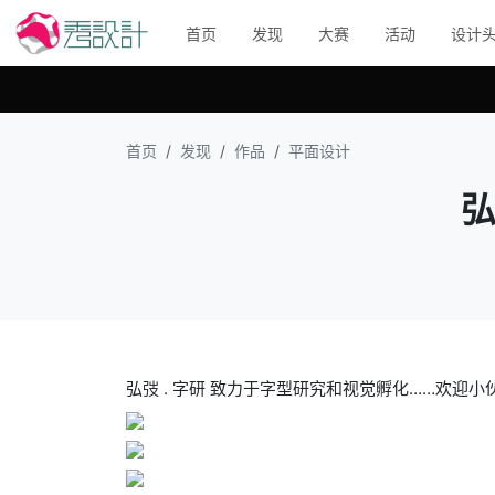
首页
发现
大赛
活动
设计
首页
发现
作品
平面设计
弘
弘弢 . 字研 致力于字型研究和视觉孵化……欢迎