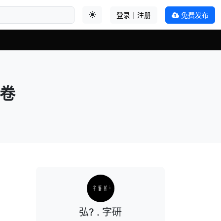
登录｜注册
免费发布
切换主题
一卷
弘? . 字研