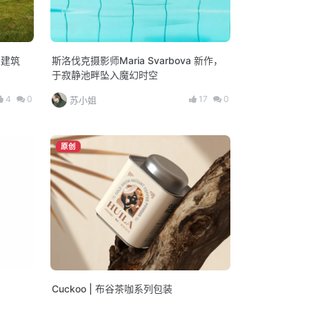
义建筑
斯洛伐克摄影师Maria Svarbova 新作，
于寂静池畔坠入魔幻时空
4
0
17
0
苏小姐
原创
Cuckoo | 布谷茶咖系列包装