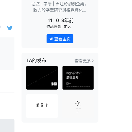
弘弢 . 字研 | 專注於初創企業，
致力於字型研究與視覺孵化。
WeChat：zuoridexiaowu 字體
11
0
9年前
設計公開課現已…
作品
评论
加入
查看主页
TA的发布
查看更多