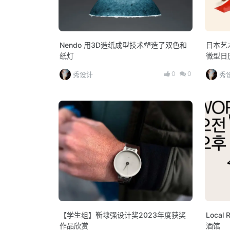
Nendo 用3D造纸成型技术塑造了双色和
日本艺术
纸灯
微型日
0
0
秀设计
秀
【学生组】靳埭强设计奖2023年度获奖
Local
作品欣赏
酒馆