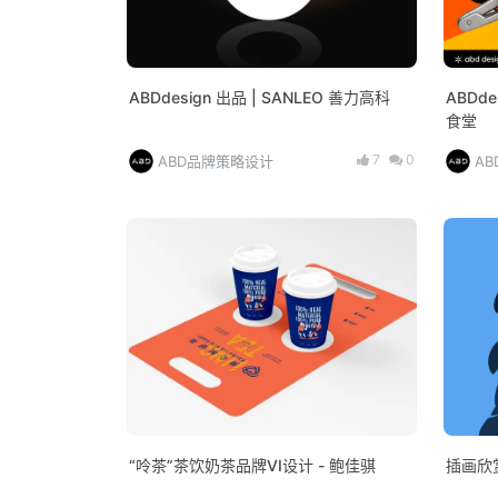
ABDdesign 出品 | SANLEO 善力高科
ABDd
食堂
7
0
ABD品牌策略设计
A
“呤茶”茶饮奶茶品牌VI设计 - 鲍佳骐
插画欣赏 