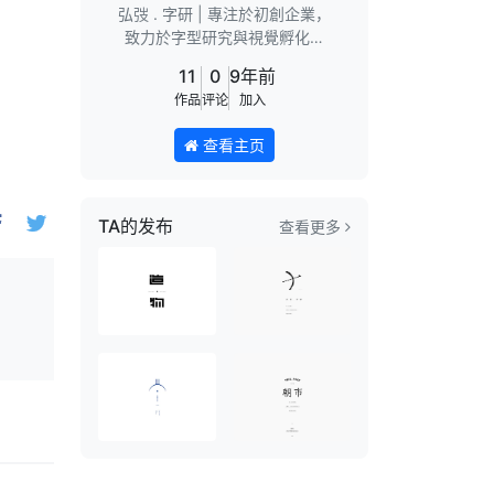
弘弢 . 字研 | 專注於初創企業，
致力於字型研究與視覺孵化。
WeChat：zuoridexiaowu 字體
11
0
9年前
設計公開課現已…
作品
评论
加入
查看主页
TA的发布
查看更多