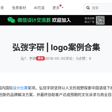
头条
免费素材
AI咒语
更多
弘弢字研 | logo案例合集
弘? . 字研
2018-05-30
评论：0
点赞：6
原创
国内国际
设计比赛
奖项。弘弢字研坚持以人文的视野探索中国语境下
创新的品牌解决方案，并最终协助客户达成预期的文化诉求与商业目