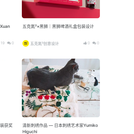
uan
五克氮²×黑狮｜黑狮啤酒礼盒包装设计
19
0
0
0
五克氮²创意设计
 包装获奖
清新刺绣作品 — 日本刺绣艺术家Yumiko
Higuchi