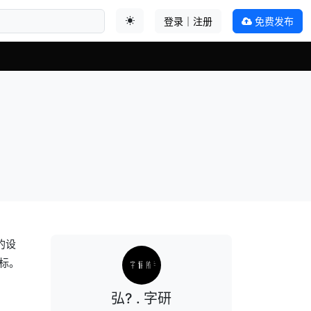
登录｜注册
免费发布
切换主题
的设
标。
弘? . 字研