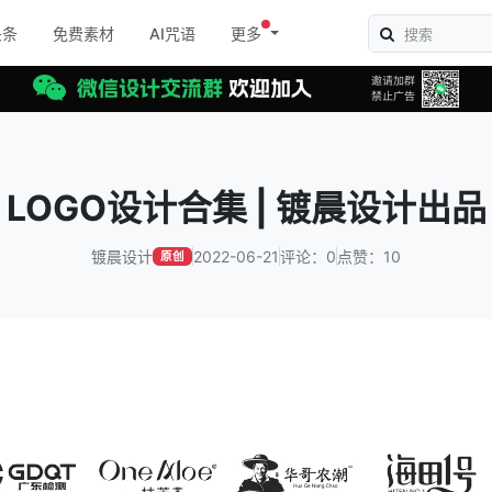
头条
免费素材
AI咒语
更多
LOGO设计合集 | 镀晨设计出品
镀晨设计
2022-06-21
评论：0
点赞：10
原创