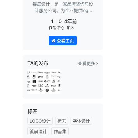
镀晨设计，是一家品牌咨询与设
计服务公司。为企业提供logo
VI设计、包装设计与全案设计。
1
0
4年前
用设计赋能企业的产品力、品牌
作品
评论
加入
力和营销力。提升品牌的价值，
驱动业务增长。
查看主页
TA的发布
查看更多
标签
LOGO设计
标志
字体设计
镀晨设计
作品集