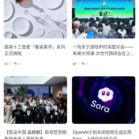
路易十三首套「餐桌美学」系列
一场关于游戏IP的深度对谈——
正式揭晓
朱峰大师课·次世代预研会在上海
举办
0
0
1
0
【陈设中国·晶麒麟】新视觉亮相
OpenAI计划关闭视频生成应用
布局未来人居新生态
Sora，上线仅约15个月