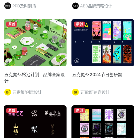
PPD及时到场
ABD品牌策略设计
原创
原创
五克氮²×松池计划 | 品牌全案设
五克氮²×2024节日创研設
计
五克氮²创意设计
五克氮²创意设计
原创
原创