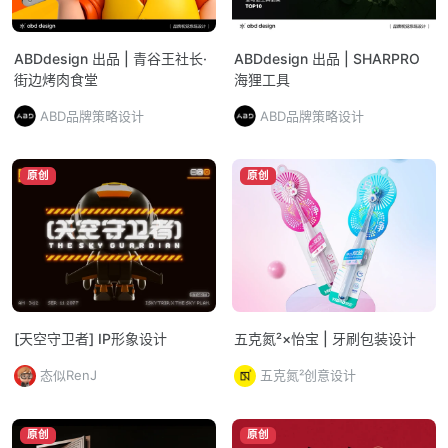
ABDdesign 出品 | 青谷王社长·
ABDdesign 出品 | SHARPRO
街边烤肉食堂
海狸工具
ABD品牌策略设计
ABD品牌策略设计
原创
原创
[天空守卫者] IP形象设计
五克氮²×怡宝 | 牙刷包装设计
态似RenJ
五克氮²创意设计
原创
原创