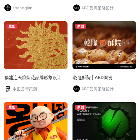
发、设计到执行一体化交付的品
shangqian
ABD品牌策略设计
牌全案CAS
原创
原创
福建连天焰烟花品牌形象设计
乾隆酥院 | ABD案例
木正品牌策划
ABD品牌策略设计
原创
原创