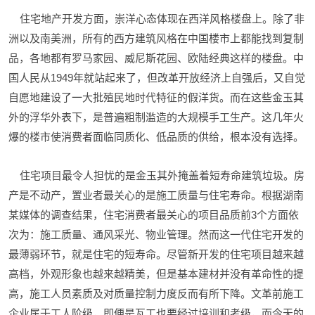
住宅地产开发方面，崇洋心态体现在西洋风格楼盘上。除了非
洲以及南美洲，所有的西方建筑风格在中国楼市上都能找到复制
品，各地都有罗马家园、威尼斯花园、欧陆经典这样的楼盘。中
国人民从1949年就站起来了，但改革开放经济上自强后，又自觉
自愿地建设了一大批殖民地时代特征的假洋货。而在这些金玉其
外的浮华外表下，是普遍粗制滥造的大规模手工生产。这几年火
爆的楼市使消费者面临同质化、低品质的供给，根本没有选择。
住宅项目最令人担忧的是金玉其外掩盖着短寿命建筑垃圾。房
产是不动产，置业者最关心的是施工质量与住宅寿命。根据湖南
某媒体的调查结果，住宅消费者最关心的项目品质前3个方面依
次为：施工质量、通风采光、物业管理。然而这一代住宅开发的
最薄弱环节，就是住宅的短寿命。尽管新开发的住宅项目越来越
高档，外观形象也越来越精美，但是基本建材并没有革命性的提
高，施工人员素质及对质量控制力度反而有所下降。文革前施工
企业属于工人阶级，即便是瓦工也要经过培训和考级，而今天的