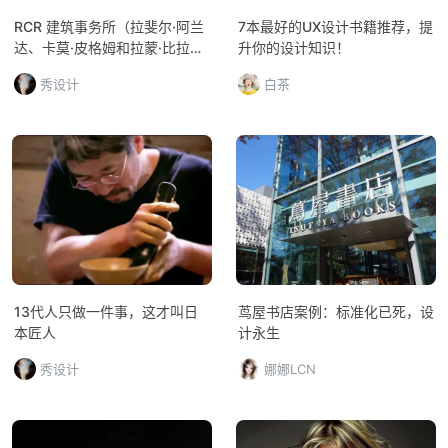
RCR 建筑事务所（拉斐尔·阿兰
7本最好的UX设计书籍推荐，提
达、卡莫·皮格姆和拉蒙·比拉尔
升你的设计知识！
塔）
秀设计
白茶
13代人只做一件事，这才叫日
茑屋书店案例：标准化已死，设
本匠人
计永生
秀设计
娜娜LCN