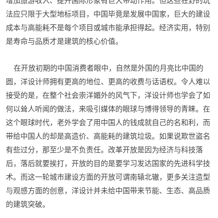
增加旅游收入、提升国际形象有巨大带动作用。但这些狂野的玩
法应只限于大型地标项目，中国毕竟是发展中国家，巨大的建设
成本与高能耗不是每个项目或城市能承担得起。经济实用，特别
是寿命与品质才是建筑的核心价值。
在开放初期的中国消费者眼中，自然是外国的月亮比中国的
圆，洋设计师拥有更高的地位、更高的收费与话语权。令人难以
接受的是，在整个社会崇洋媚外的风气下，洋设计师也学会了如
何以耸人听闻的做法，来吸引媒体的眼球与博得领导的青睐。在
这个眼球时代，老外学会了用中国人的钱成就自己的名和利，而
带给中国人的却是高造价、高能耗的建筑垃圾。如果说欺世盗名
有些过分，那至少是不负责任。改革开放是因为经济与科技落
后，落后就要挨打，开放的目的是要学习发达国家的先进科学技
术。而这一轮城市建设方面的开放可谓南辕北辙，更多关注造型
与观感方面的创意，洋设计并未给中国带来节能、生态、高品质
的建筑突破。