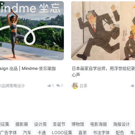
sign 出品 | Mindme·坐忘瑜伽
日本画家自学出师，用浮世绘纪录
心声
5
0
BD品牌策略设计
白茶
报征集
摄影展
设计周
圣诞节
博物馆
电影海报
海报设计
广告字体
汽车
卡通
LOGO征集
喜茶
书法字体
配色
年