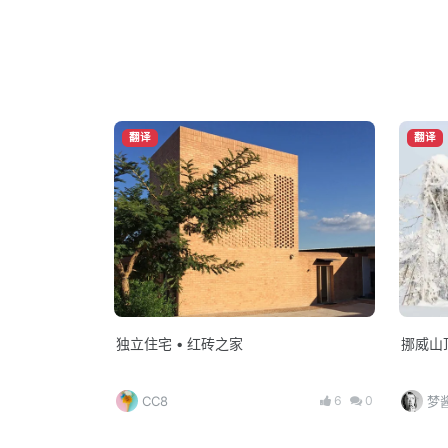
翻译
翻译
独立住宅 • 红砖之家
挪威山
6
0
CC8
梦