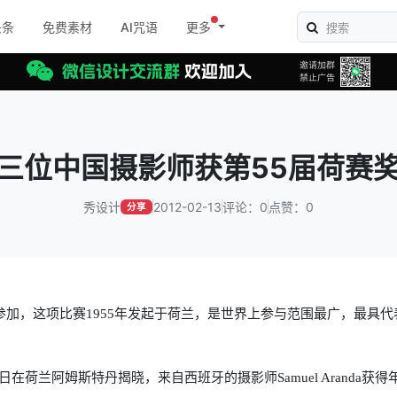
头条
免费素材
AI咒语
更多
三位中国摄影师获第55届荷赛
秀设计
2012-02-13
评论：0
点赞：0
分享
师参加，这项比赛1955年发起于荷兰，是世界上参与范围最广，最具代
在荷兰阿姆斯特丹揭晓，来自西班牙的摄影师Samuel Aranda获得