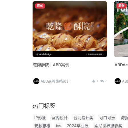
原创
原创
乾隆酥院 | ABD案例
ABDde
3
2
ABD品牌策略设计
A
热门标签
IP形象
室内设计
台北设计奖
可口可乐
海
安藤忠雄
ios
2024毕业展
索尼世界摄影奖