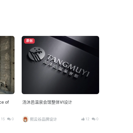
原创
e of
汤沐邑温泉会馆整体VI设计
15
0
12
0
熙云谷品牌设计