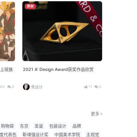
原创
上班族
2021 A' Design Award获奖作品欣赏
60
0
11
0
秀设计
更多
购物袋
东京
圣诞
包装设计
品牌
度代表色
靳埭强设计奖
中国美术学院
主视觉