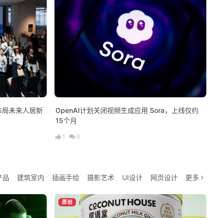
布局未来人居新
OpenAI计划关闭视频生成应用 Sora，上线仅约
15个月
1
0
产品
建筑室内
插画手绘
摄影艺术
UI设计
网页设计
更多
原创