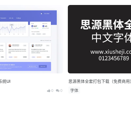
系统UI
思源黑体全套打包下载（免费商用
字体
0
0