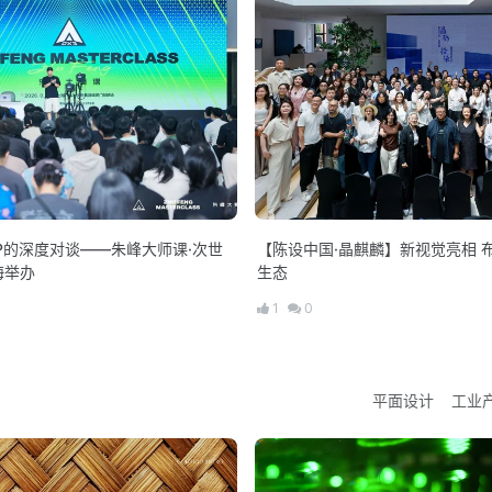
P的深度对谈——朱峰大师课·次世
【陈设中国·晶麒麟】新视觉亮相 
海举办
生态
1
0
平面设计
工业