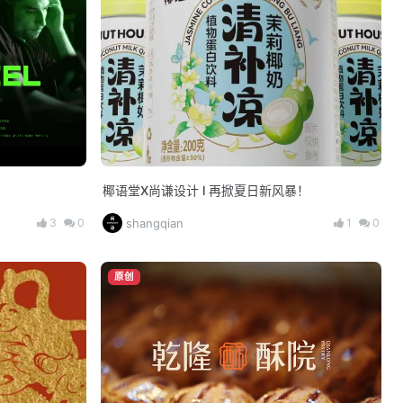
椰语堂X尚谦设计 l 再掀夏日新风暴！
3
0
1
0
shangqian
原创