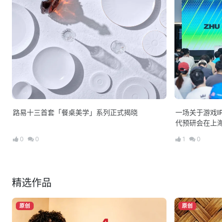
路易十三首套「餐桌美学」系列正式揭晓
一场关于游戏I
代预研会在上
0
0
1
0
精选作品
原创
原创