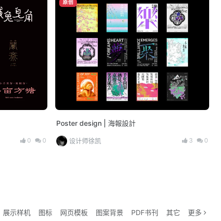
原创
Poster design | 海報設計
0
0
3
0
设计师徐凯
展示样机
图标
网页模板
图案背景
PDF书刊
其它
更多