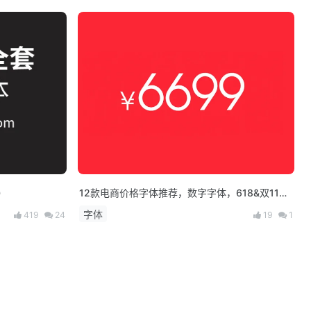
）
12款电商价格字体推荐，数字字体，618&双11不
用愁！
字体
419
24
19
1