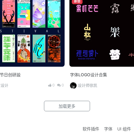
原创
4节日创研設
字体LOGO设计合集
0
0
意设计
设计师徐凯
加载更多
软件插件
字体
UI 组件