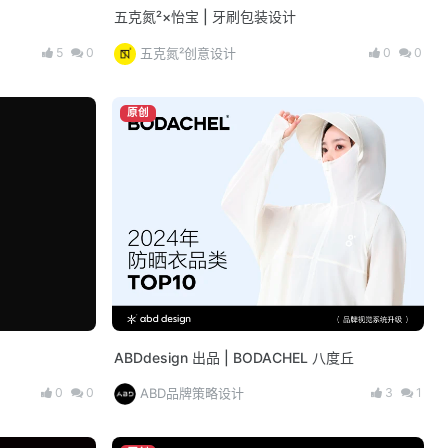
五克氮²×怡宝 | 牙刷包装设计
5
0
0
0
五克氮²创意设计
原创
ABDdesign 出品 | BODACHEL 八度丘
0
0
3
1
ABD品牌策略设计