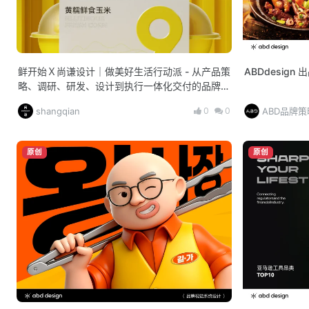
鲜开始Ｘ尚谦设计｜做美好生活行动派 - 从产品策
ABDdesign
略、调研、研发、设计到执行一体化交付的品牌全
案CAS
0
0
shangqian
ABD品牌
原创
原创