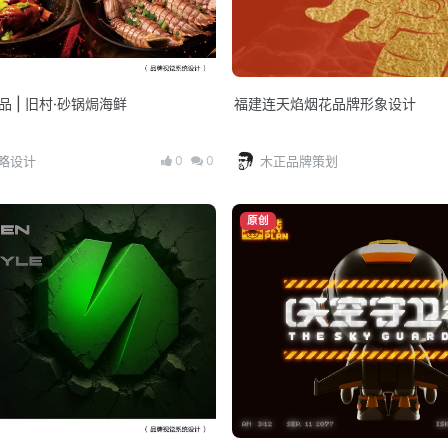
 出品 | 旧村·砂锅焗海鲜
福建连天焰烟花品牌形象设计
0
0
策略设计
木正品牌策划
原创