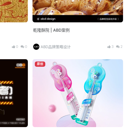
乾隆酥院 | ABD案例
0
0
3
2
ABD品牌策略设计
原创