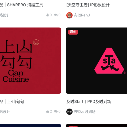
出品 | SHARPRO 海狸工具
[天空守卫者] IP形象设计
0
0
策略设计
态似RenJ
原创
出品 | 上·山勾勾
及时Start丨PPD及时到场
2
0
策略设计
PPD及时到场