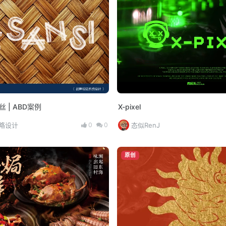
丝 | ABD案例
X-pixel
0
0
策略设计
态似RenJ
原创