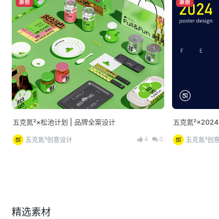
原创
原创
五克氮²×松池计划 | 品牌全案设计
五克氮²×202
4
0
五克氮²创意设计
五克氮²创
精选素材