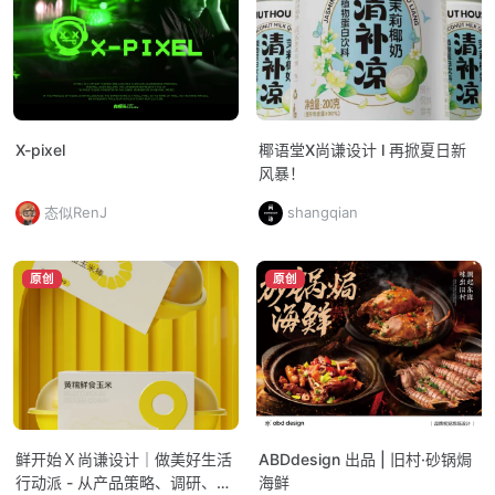
X-pixel
椰语堂X尚谦设计 l 再掀夏日新
风暴！
态似RenJ
shangqian
原创
原创
鲜开始Ｘ尚谦设计｜做美好生活
ABDdesign 出品 | 旧村·砂锅焗
行动派 - 从产品策略、调研、研
海鲜