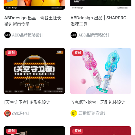
ABDdesign 出品 | 青谷王社长·
ABDdesign 出品 | SHARPRO
街边烤肉食堂
海狸工具
ABD品牌策略设计
ABD品牌策略设计
原创
原创
[天空守卫者] IP形象设计
五克氮²×怡宝 | 牙刷包装设计
态似RenJ
五克氮²创意设计
原创
原创