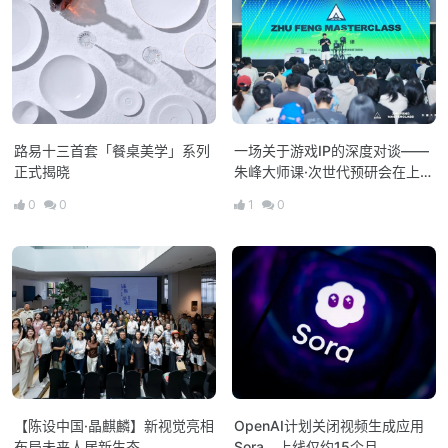
路易十三首套「餐桌美学」系列
一场关于游戏IP的深度对谈——
正式揭晓
朱峰大师课·次世代预研会在上海
举办
0
0
1
0
【陈设中国·晶麒麟】新视觉亮相
OpenAI计划关闭视频生成应用
布局未来人居新生态
Sora，上线仅约15个月