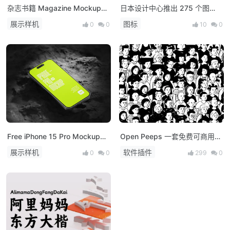
杂志书籍 Magazine Mockup
日本设计中心推出 275 个图
psd
标，可免费商用
展示样机
图标
0
0
10
0
Free iPhone 15 Pro Mockup
Open Peeps 一套免费可商用的
PSD
手绘人物插画库
展示样机
软件插件
0
0
299
0