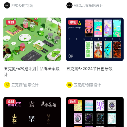
PPD及时到场
ABD品牌策略设计
原创
原创
五克氮²×松池计划 | 品牌全案设
五克氮²×2024节日创研設
计
五克氮²创意设计
五克氮²创意设计
原创
原创