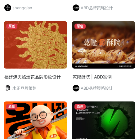
发、设计到执行一体化交付的品
shangqian
ABD品牌策略设计
牌全案CAS
原创
原创
福建连天焰烟花品牌形象设计
乾隆酥院 | ABD案例
木正品牌策划
ABD品牌策略设计
原创
原创